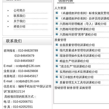
人力资源
公司简介
《卓越绩效评价准则》标准实施宣贯
联系我们
《卓越绩效评价准则》自评员培训课
关于我们
六西格玛管理概述（导入）课程介绍
师资介绍
六西格玛管理绿带课程介绍
六西格玛管理“黑带”课程介绍
质量管理
全面质量管理培训课程介绍
现代质量成本管理培训课程介绍
咨询报名：010-84828789
010-84645679
现场管理操作实务培训课程介绍
010-84645687
精益生产培训课程介绍
E-mail ：
ccstpxb@126.com
“清洁生产”培训课程介绍
业务洽谈：010-84829808
实用的统计技术应用课程介绍
传真电话：010-84645917
军工6项技术培训课程介绍
E-mail
：
ccstjsb@126.com
质量管理五大工具培训课程介绍
信息名址：编辑手机短信“中国认证培
营销管理
财务管理
采购管理
训”发送到12114
高校项目部的联系方式：
电 话：010-62006751
传 真：010-62052551